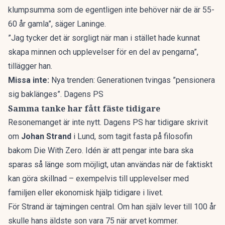
klumpsumma som de egentligen inte behöver när de är 55-
60 år gamla”, säger Laninge.
”Jag tycker det är sorgligt när man i stället hade kunnat
skapa minnen och upplevelser för en del av pengarna”,
tillägger han.
Missa inte:
Nya trenden: Generationen tvingas ”pensionera
sig baklänges”. Dagens PS
Samma tanke har fått fäste tidigare
Resonemanget är inte nytt.
Dagens PS har tidigare skrivit
om
Johan Strand
i Lund, som tagit fasta på filosofin
bakom
Die With Zero
. Idén är att pengar inte bara ska
sparas så länge som möjligt, utan användas när de faktiskt
kan göra skillnad – exempelvis till upplevelser med
familjen eller ekonomisk hjälp tidigare i livet.
För Strand är tajmingen central. Om han själv lever till 100 år
skulle hans äldste son vara 75 när arvet kommer.