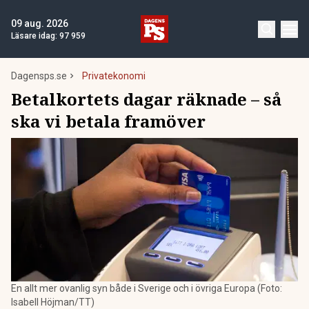
09 aug. 2026
Läsare idag:
97 959
Dagensps.se
Privatekonomi
Betalkortets dagar räknade – så
ska vi betala framöver
En allt mer ovanlig syn både i Sverige och i övriga Europa (Foto:
Isabell Höjman/TT)