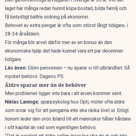
laget har många redan hunnit köpa bostad, bilda familj och
få betydligt bättre ordning på ekonomin.
Behovet av extra pengar är ofta som störst långt tidigare, i
28-34-årsåldern.
För många blir arvet därför mer av en bonus än den
ekonomiska hjälp det hade kunnat vara ett par decennier
tidigare.
Läs även:
Glöm pensionen – nu sparar vi till utbrändhet: Så
mycket behövs. Dagens PS
Äldre sparar mer än de behöver
Men problemet ligger inte bara i att
arven kommer sent
.
Niklas Laninge
, sparpsykolog hos Opti, möter ofta äldre
som oroar sig för att pengarna inte ska räcka livet ut. Enligt
honom leder den oron ibland till att
människor håller hårdare
i sitt kapital
än vad som egentligen behövs.
”Det är sorgligt att äldre sällan inser hur rika de är och inte