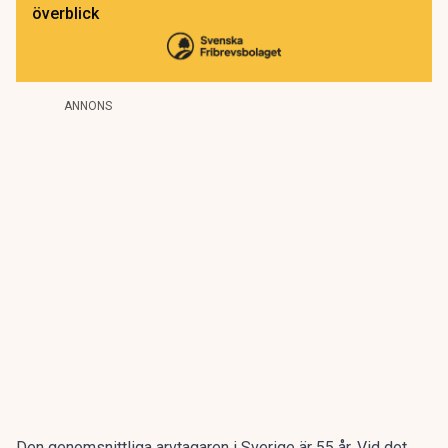
överblick
ANNONS
Den genomsnittliga arvtagaren i Sverige
är 55 år
. Vid det