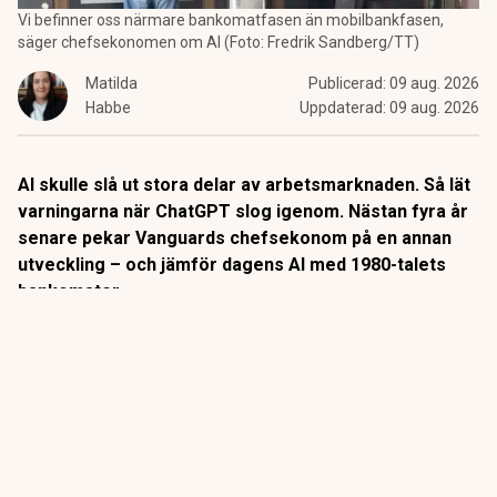
Vi befinner oss närmare bankomatfasen än mobilbankfasen,
säger chefsekonomen om AI (Foto: Fredrik Sandberg/TT)
Matilda
Publicerad:
09 aug. 2026
Habbe
Uppdaterad:
09 aug. 2026
AI skulle slå ut stora delar av arbetsmarknaden. Så lät
varningarna när ChatGPT slog igenom. Nästan fyra år
senare pekar Vanguards chefsekonom på en annan
utveckling – och jämför dagens AI med 1980-talets
bankomater.
När
bankomaterna
började breda ut sig på 1980-talet låg
slutsatsen nära till hands: snart behövs inga
banktjänstemän längre.
Så blev det inte riktigt.
ANNONS