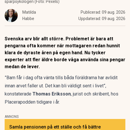
sparpsykologen (Foto: Pexels)
Matilda
Publicerad:
09 aug. 2026
Habbe
Uppdaterad:
09 aug. 2026
Svenska arv blir allt större. Problemet är bara att
pengarna ofta kommer när mottagaren redan hunnit
klara de dyraste åren på egen hand. Nu tycker
experter att fler äldre borde våga använda sina pengar
medan de lever.
”Barn får i dag ofta vänta tills båda föräldrarna har avlidit
innan arvet faller ut. Det kan bli väldigt sent i livet”,
konstaterade
Thomas Eriksson
, jurist och skribent,
hos
Placerapodden tidigare i år.
ANNONS
Samla pensionen på ett ställe och få bättre