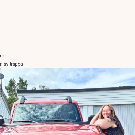
tor
m av trappa