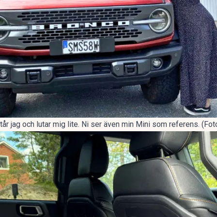
står jag och lutar mig lite. Ni ser även min Mini som referens. (Fo