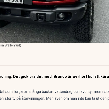
Åsa Wallenrud)
dning. Det gick bra det med. Bronco är oerhört kul att köra,
n bil som förtjänar snåriga backar, vattendrag och äventyr men i stäl
n stor tv på återvinningen. Men även om man inte kan ta ut den p