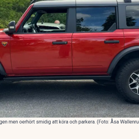
ngen men oerhört smidig att köra och parkera. (Foto: Åsa Wallenru