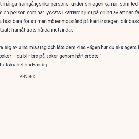
at många framgångsrika personer under sin egen karriär, som tec
 en person som har lyckats i karriären just på grund av att han f
öra fast bara för att man möter motstånd på karriärstegen, där bas
satt framåt trots hårda motvindar.
ra sig av sina misstag och låta dem visa vägen hur du ska agera 
a saker – du blir bra på saker genom hårt arbete.”
betslöshet nödvändig
ANNONS