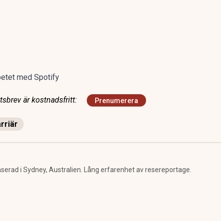
etet med Spotify
sbrev är kostnadsfritt:
Prenumerera
rriär
erad i Sydney, Australien. Lång erfarenhet av resereportage.