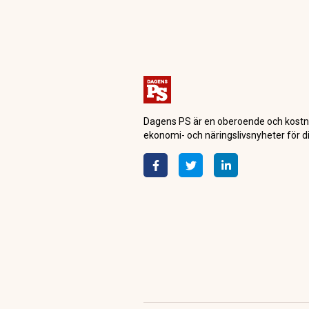
Dagensps.se
Företag
Bianca Ingrossos