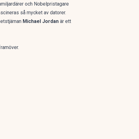
hmiljardärer och Nobelpristagare
ascineras så mycket av datorer.
ketstjärnan
Michael Jordan
är ett
framöver.