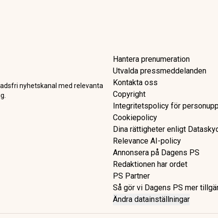
 bolag gör sitt bästa år hitti