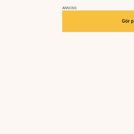
ANNONS
Gör p