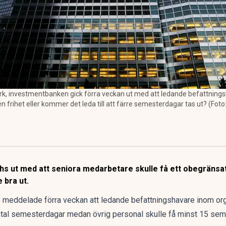
, investmentbanken gick förra veckan ut med att ledande befattningsh
 frihet eller kommer det leda till att färre semesterdagar tas ut? (Foto
s ut med att seniora medarbetare skulle få ett obegränsa
 bra ut.
ddelade förra veckan att ledande befattningshavare inom organ
al semesterdagar medan övrig personal skulle få minst 15 seme