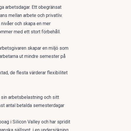
ånga arbetsdagar. Ett obegränsat
ns mellan arbete och privatliv.
 nivåer och skapa en mer
ommer med ett stort förbehåll.
arbetsgivaren skapar en miljö som
darbetarna ut mindre semester på
d, de flesta värderar flexibilitet
sin arbetsbelastning och sitt
t fast antal betalda semesterdagar
ag i Silicon Valley och har spridit
ganska sällsynt, i en
undersökning