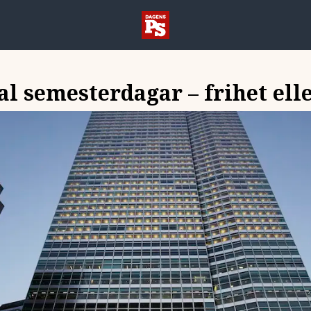
l semesterdagar – frihet ell