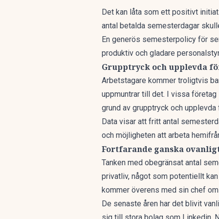
Det kan låta som ett positivt initi
antal betalda semesterdagar skulle
En generös semesterpolicy för se
produktiv och gladare personalstyr
Grupptryck och upplevda f
Arbetstagare kommer troligtvis ba
uppmuntrar till det. I vissa före
grund av grupptryck och upplevda 
Data visar att fritt antal semeste
och möjligheten att arbeta hemifrå
Fortfarande ganska ovanlig
Tanken med obegränsat antal semes
privatliv, något som potentiellt kan
kommer överens med sin chef om s
De senaste åren har det blivit van
sig till stora bolag som Linkedin, 