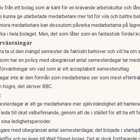
ativ från ett bolag som är känt för en krävande arbetskultur och l
 kunna ge utarbetade medarbetare mer tid för vila och bättre bala
niora medarbetare kan dessutom påverka medarbetarna på lägre
ka i hela bolaget. Men, det som låter som en fantastisk fördel k
örväntningar
ra ta ut den mängd semester de faktiskt behöver och vill ha om 
tag som har en policy med obegränsat antal semesterdagar tar me
förväntningar om vad som är ett acceptabelt semesteruttag.
rdagar inte är den förmån som medarbetare ser som mest eftertrakta
n högre, det skriver BBC.
t
terdagar är att ge medarbetare mer självständighet att hantera 
 leda till ökat välbefinnande, genom att de i stället för att ha et
ina ledighetsperioder.
ligare med obegränsat antal semesterdagar, det började i startupbo
Netflix och nu även till Wall Street-bolag. Det är dock fortfarande 