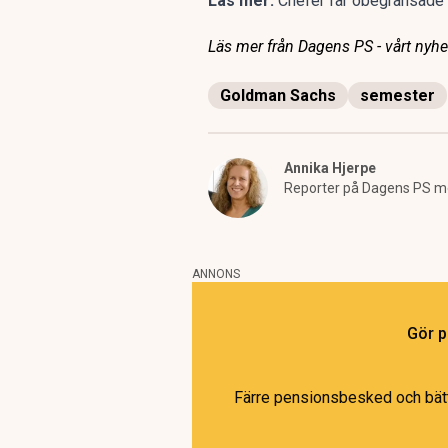
Läs mer:
Chefer får obegränsade
Läs mer från Dagens PS - vårt nyhet
Goldman Sachs
semester
Annika Hjerpe
Reporter på Dagens PS med
ANNONS
Gör p
Färre pensionsbesked och bättr