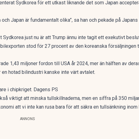
nterat Sydkorea för ett utkast liknande det som Japan accepter
och Japan är fundamentalt olika”, sa han och pekade på Japans 
ydkorea just nu är att Trump ännu inte tagit ett exekutivt beslut
 bilexporten stod för 27 procent av den koreanska försäljningen til
ade 1,43 miljoner fordon till USA år 2024, mer än hälften av deras
n hotad bilindustri kanske inte värt avtalet.
are i chipkriget. Dagens PS
också viktigt att minska tullskillnaderna, men en siffra på 350 milj
konomi att vi inte kan rusa bara för att säkra en tullsänkning inom 
ANNONS