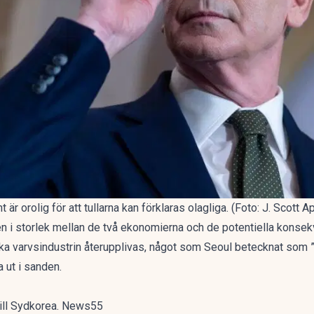
är orolig för att tullarna kan förklaras olagliga. (Foto: J. Scott
en i storlek mellan de två ekonomierna och de potentiella konse
ka varvsindustrin återupplivas, något som Seoul betecknat som
a ut i sanden.
 till Sydkorea. News55