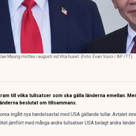
e Myung möttes i augusti vid Vita huset. (Foto: Evan Vucci / AP /TT)
m till vilka tullsatser som ska gälla länderna emellan. Men
änderna beslutat om tillsammans.
orea ingått nya handelsavtal med USA gällande tullar. Avtalet i
ivt litet jämfört med många andra tullsatser USA belagt andra lände