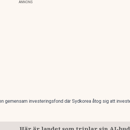
ANNONS
 en gemensam investeringsfond där Sydkorea åtog sig att invester
Här är landet som triplar sin AI-bu