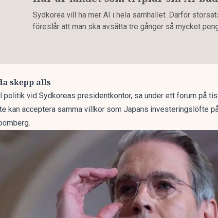
Sydkorea vill ha mer AI i hela samhället. Därför storsa
föreslår att man ska avsätta tre gånger så mycket penga
da skepp alls
ll politik vid Sydkoreas presidentkontor, sa under ett forum på tis
te kan acceptera samma villkor som Japans investeringslöfte på
oomberg
.