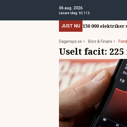
06 aug. 2026
Läsare idag:
92 113
130 000 elektriker
JUST NU
Dagensps.se
Börs & Finans
Fond
Uselt facit: 22