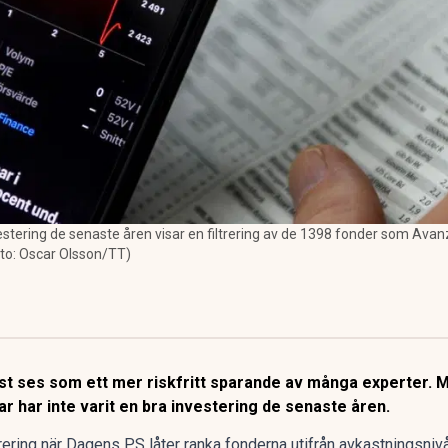
stering de senaste åren visar en filtrering av de 1398 fonder som Avanza
oto: Oscar Olsson/TT)
ast ses som ett mer riskfritt sparande av många experter. 
r har inte varit en bra investering de senaste åren.
rering
när Dagens PS låter ranka fonderna utifrån avkastningsnivå