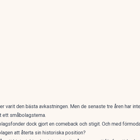
r varit den bästa avkastningen
. Men de senaste tre åren har inte
st ett småbolagstema.
lagsfonder dock gjort en comeback och stigit. Och med
förmoda
agen att återta sin historiska position?