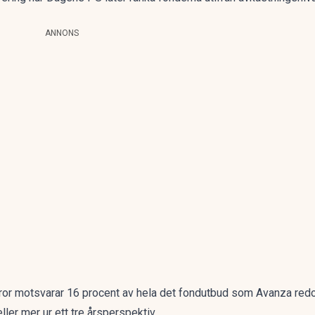
ANNONS
ror motsvarar 16 procent av hela det fondutbud som Avanza redo
ler mer ur ett tre årsperspektiv.