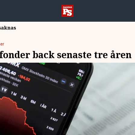
 saknas
er
5 fonder back senaste tre åren