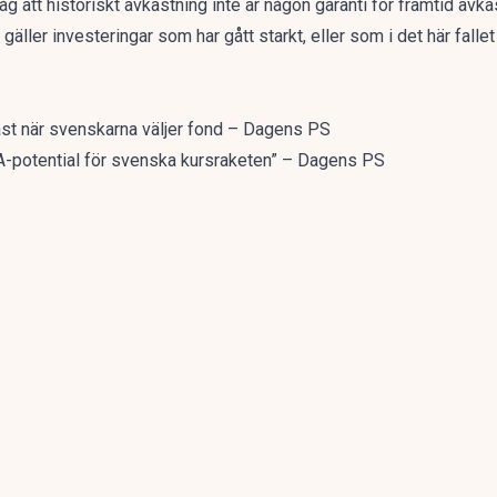
åg att historiskt avkastning inte är någon garanti för framtid avk
gäller investeringar som har gått starkt, eller som i det här fall
gast när svenskarna väljer fond – Dagens PS
-potential för svenska kursraketen” – Dagens PS