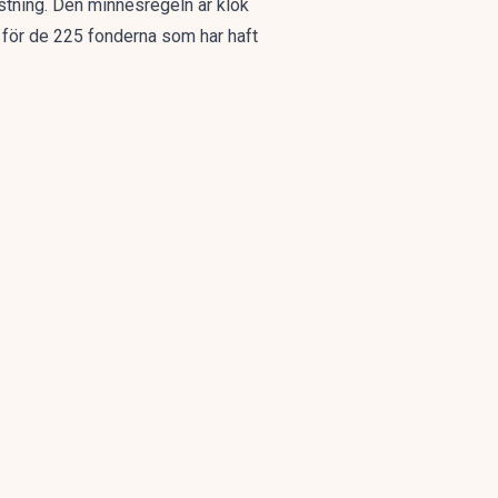
astning. Den minnesregeln är klok
et för de 225 fonderna som har haft