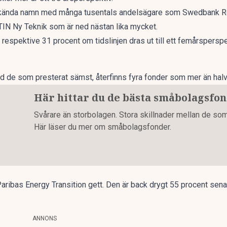
lkända namn med många tusentals andelsägare som Swedbank Ro
TIN Ny Teknik som är ned nästan lika mycket.
espektive 31 procent om tidslinjen dras ut till ett femårsperspe
land de som presterat sämst, återfinns fyra fonder som mer än halv
Här hittar du de bästa småbolagsfo
Svårare än storbolagen. Stora skillnader mellan de so
Här läser du mer om småbolagsfonder.
aribas Energy Transition gett. Den är back drygt 55 procent sena
ANNONS