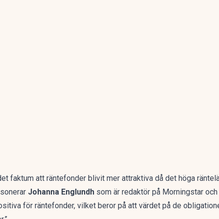
 det faktum att räntefonder blivit mer attraktiva då det höga ränte
esonerar
Johanna Englundh
som är redaktör på Morningstar och f
sitiva för räntefonder, vilket beror på att värdet på de obligati