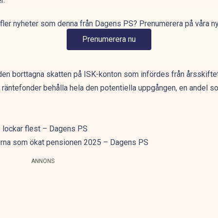
r.”
å fler nyheter som denna från Dagens PS? Prenumerera på våra n
Prenumerera nu
den borttagna skatten på ISK-konton
som infördes från årsskiftet
 räntefonder behålla hela den potentiella uppgången, en andel som
e lockar flest – Dagens PS
nderna som ökat pensionen 2025 – Dagens PS
ANNONS