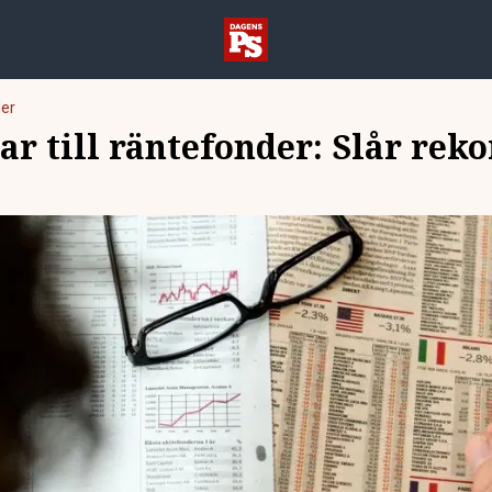
er
r till räntefonder: Slår reko