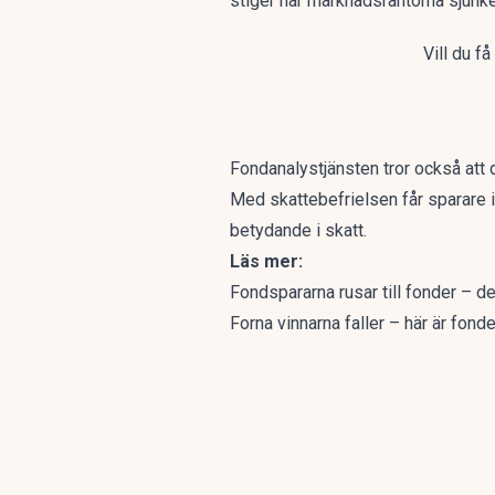
stiger när marknadsräntorna sjunke
Vill du f
Fondanalystjänsten tror också att
Med skattebefrielsen får sparare i
betydande i skatt.
Läs mer:
Fondspararna rusar till fonder – d
Forna vinnarna faller – här är fo