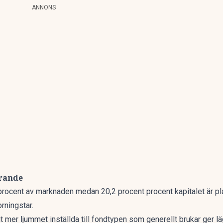
ANNONS
arande
 procent av marknaden medan 20,2 procent procent kapitalet är plac
orningstar
.
varit mer ljummet inställda till fondtypen som generellt brukar ger