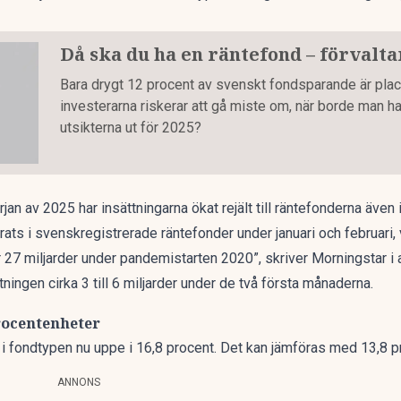
Då ska du ha en räntefond – förvalt
Bara drygt 12 procent av svenskt fondsparande är place
investerarna riskerar att gå miste om, när borde man h
utsikterna ut för 2025?
n av 2025 har insättningarna ökat rejält till räntefonderna även 
rats i svenskregistrerade räntefonder under januari och februari, 
r 27 miljarder under pandemistarten 2020”, skriver Morningstar i 
tningen cirka 3 till 6 miljarder under de två första månaderna.
rocentenheter
 fondtypen nu uppe i 16,8 procent. Det kan jämföras med 13,8 pro
ANNONS