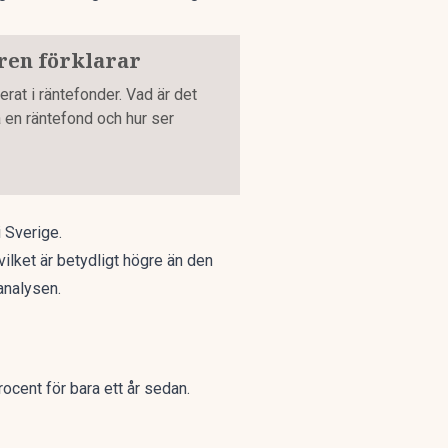
aren förklarar
rat i räntefonder. Vad är det
a en räntefond och hur ser
i Sverige.
vilket är betydligt högre än den
analysen.
cent för bara ett år sedan.