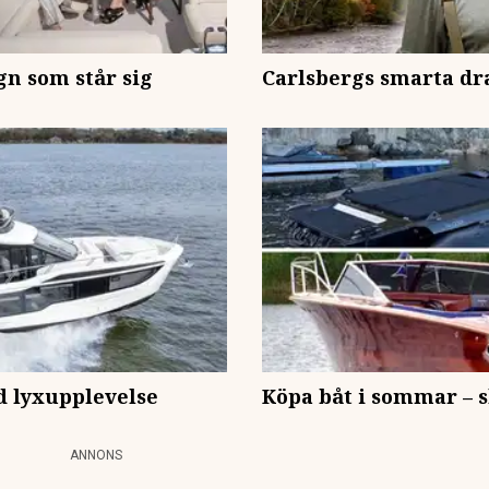
gn som står sig
Carlsbergs smarta dra
d lyxupplevelse
Köpa båt i sommar – 
ANNONS