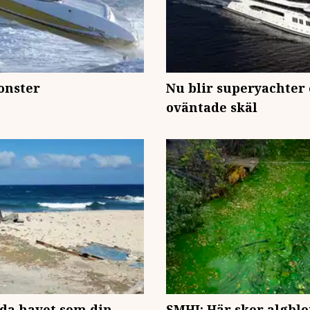
onster
Nu blir superyachter 
oväntade skäl
nda havet som din
SMHI: Här sker algbl