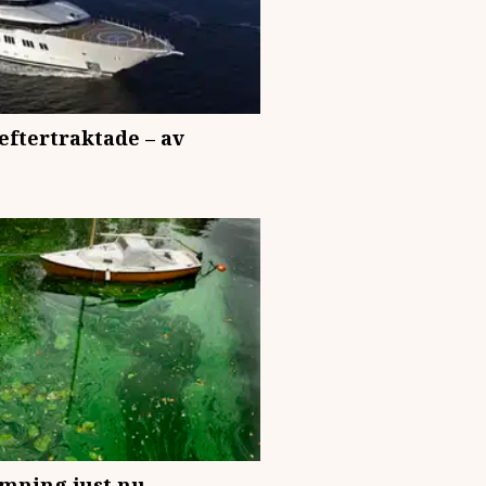
eftertraktade – av
omning just nu