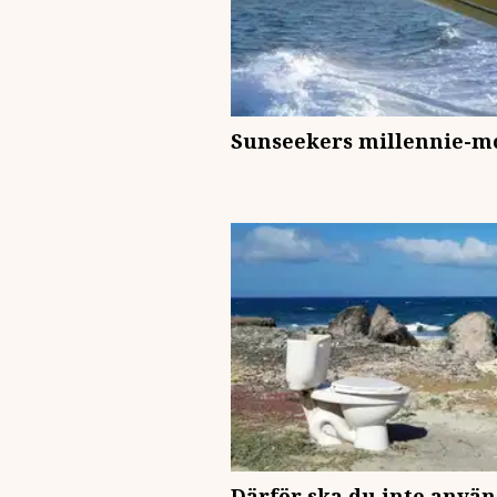
Sunseekers millennie-m
Därför ska du inte anvä