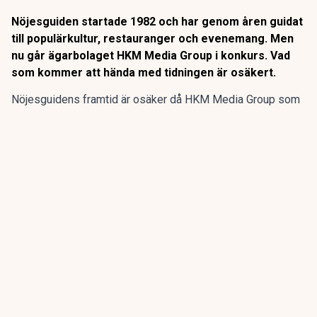
Nöjesguiden startade 1982 och har genom åren guidat
till populärkultur, restauranger och evenemang. Men
nu går ägarbolaget HKM Media Group i konkurs. Vad
som kommer att hända med tidningen är osäkert.
Nöjesguidens framtid är osäker då HKM Media Group som
äger gratistidningen går i konkurs, enligt SVT
Kulturnyheterna.
Nöjesguiden startade 1982 och har genom åren guidat till
populärkultur, restauranger och evenemang. Men nu går
ägarbolaget HKM Media Group i konkurs. Vad som kommer
att hända med tidningen är osäkert.
ANNONS
Gör pensionen enklare att förstå och hantera