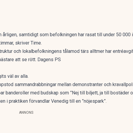
 årligen, samtidigt som befolkningen har rasat till under 50 000 
timmar, skriver
Time
.
truktur och lokalbefolkningens tålamod tärs alltmer har entréavgif
ästare att se rött. Dagens PS
ts väl av alla.
uppstod sammandrabbningar mellan demonstranter och kravallpoli
banderoller med budskap som ”Nej till biljett, ja till bostäder och
en i praktiken förvandlar Venedig till en ”nöjespark”.
ANNONS