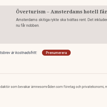
Överturism – Amsterdams hotell få
Amsterdams skitiga rykte ska tvättas rent. Det inklud
nu får nobben.
sbrev är kostnadsfritt:
Prenumerera
 redaktör som bevakar ämnesområden som företag och privatekonomi, 