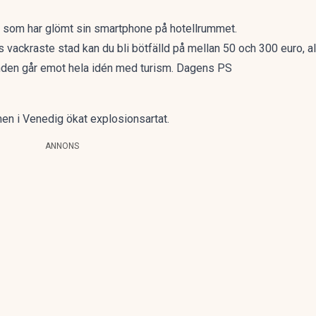
n som har glömt sin smartphone på hotellrummet.
s vackraste stad kan du bli bötfälld på mellan 50 och 300 euro, a
den går emot hela idén med turism. Dagens PS
men i Venedig
ökat explosionsartat
.
ANNONS