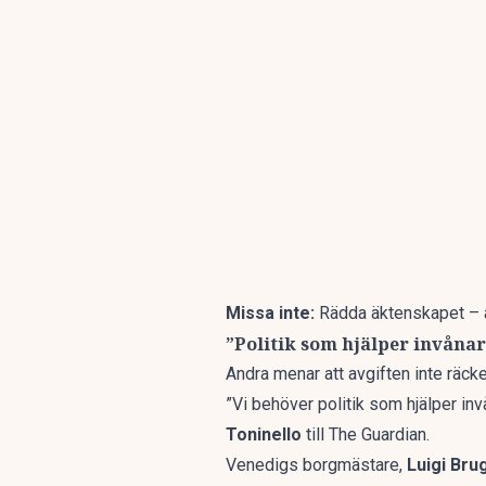
Missa inte:
Rädda äktenskapet – 
”Politik som hjälper invåna
Andra menar att avgiften inte räck
”Vi behöver politik som hjälper in
Toninello
till
The Guardian
.
Venedigs borgmästare,
Luigi Bru