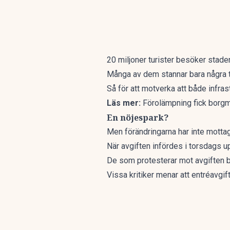
20 miljoner turister besöker staden
Många av dem stannar bara några 
Så för att motverka att både infras
Läs mer:
Förolämpning fick borgm
En nöjespark?
Men förändringarna har inte mottagi
När avgiften infördes i torsdags 
De som protesterar mot avgiften bar 
Vissa kritiker menar att entréavgift