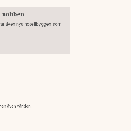
r nobben
erar även nya hotellbyggen som
men även världen.