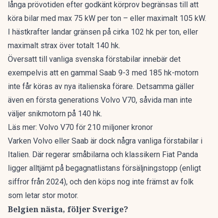
långa prövotiden efter godkänt körprov begränsas till att
köra bilar med max 75 kW per ton – eller maximalt 105 kW.
I hästkrafter landar gränsen på cirka 102 hk per ton, eller
maximalt strax över totalt 140 hk.
Översatt till vanliga svenska förstabilar innebär det
exempelvis att en gammal Saab 9-3 med 185 hk-motorn
inte får köras av nya italienska förare. Detsamma gäller
även en första generations Volvo V70, såvida man inte
väljer snikmotorn på 140 hk.
Läs mer:
Volvo V70 för 210 miljoner kronor
Varken Volvo eller Saab är dock några vanliga förstabilar i
Italien. Där regerar småbilarna och klassikern Fiat Panda
ligger alltjämt på begagnatlistans försäljningstopp (
enligt
siffror från 2024
), och den köps nog inte främst av folk
som letar stor motor.
Belgien nästa, följer Sverige?