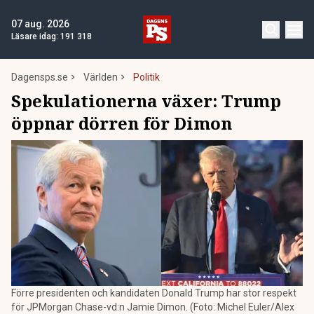
07 aug. 2026
Läsare idag:
191 318
Dagensps.se
Världen
Politik
Spekulationerna växer: Trump
öppnar dörren för Dimon
Förre presidenten och kandidaten Donald Trump har stor respekt
för JPMorgan Chase-vd:n Jamie Dimon. (Foto: Michel Euler/Alex