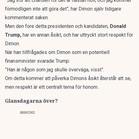
”Jag tror att chansen för det är nästan noll, och jag kommer
förmodligen inte att göra det”, har Dimon själv tidigare
kommenterat saken.
Men den före detta presidenten och kandidaten,
Donald
Trump,
har en annan åsikt, och har uttryckt stort respekt för
Dimon.
När han tillfrågades om Dimon som en potentiell
finansminister svarade Trump:
”Han är någon som jag skulle överväga, visst”.
Om detta kommer att påverka Dimons åsikt återstår att se,
men
respekt är ett centralt tema
för honom.
Glansdagarna över?
ANNONS