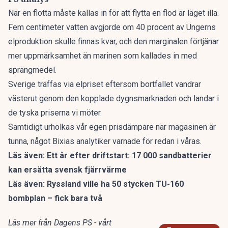
När en flotta måste kallas in för att flytta en flod är läget illa.
Fem centimeter vatten avgjorde om 40 procent av Ungerns
elproduktion skulle finnas kvar, och den marginalen förtjänar
mer uppmärksamhet än marinen som kallades in med
sprängmedel.
Sverige träffas via elpriset eftersom bortfallet vandrar
västerut genom den kopplade dygnsmarknaden och landar i
de tyska priserna vi möter.
Samtidigt urholkas vår egen prisdämpare när magasinen är
tunna, något Bixias analytiker varnade för
redan i våras
.
Läs även:
Ett år efter driftstart: 17 000 sandbatterier
kan ersätta svensk fjärrvärme
Läs även:
Ryssland ville ha 50 stycken TU-160
bombplan – fick bara två
Läs mer från Dagens PS - vårt