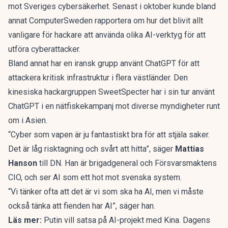
mot Sveriges cybersäkerhet. Senast i oktober kunde bland
annat
ComputerSweden
rapportera om hur det blivit allt
vanligare för hackare att använda olika AI-verktyg för att
utföra cyberattacker.
Bland annat har en iransk grupp använt ChatGPT för att
attackera kritisk infrastruktur i flera västländer. Den
kinesiska hackargruppen SweetSpecter har i sin tur använt
ChatGPT i en nätfiskekampanj mot diverse myndigheter runt
om i Asien.
“Cyber som vapen är ju fantastiskt bra för att stjäla saker.
Det är låg risktagning och svårt att hitta”, säger
Mattias
Hanson
till DN. Han är brigadgeneral och Försvarsmaktens
CIO, och ser AI som ett hot mot svenska system.
“Vi tänker ofta att det är vi som ska ha AI, men vi måste
också tänka att fienden har AI”, säger han.
Läs mer:
Putin vill satsa på AI-projekt med Kina. Dagens