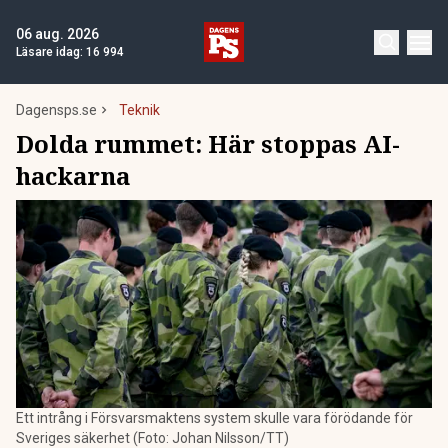
06 aug. 2026
Läsare idag:
16 994
Dagensps.se
Teknik
Dolda rummet: Här stoppas AI-
hackarna
Ett intrång i Försvarsmaktens system skulle vara förödande för
Sveriges säkerhet (Foto: Johan Nilsson/TT)