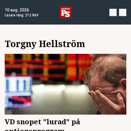
10 aug. 2026
Läsare idag:
212 869
Torgny Hellström
VD snopet "lurad" på
optionsprogram