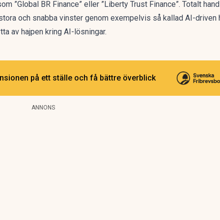
om ”Global BR Finance” eller ”Liberty Trust Finance”. Totalt hand
ll stora och snabba vinster genom exempelvis så kallad AI-driven
a av hajpen kring AI-lösningar.
sionen på ett ställe och få bättre överblick
ANNONS