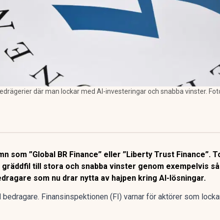
edrägerier där man lockar med AI-investeringar och snabba vinster. Foto
n som ”Global BR Finance” eller ”Liberty Trust Finance”. T
gräddfil till stora och snabba vinster genom exempelvis så
dragare som nu drar nytta av hajpen kring AI-lösningar.
d bedragare. Finansinspektionen (FI) varnar för aktörer som loc