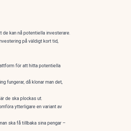
t de kan nå potentiella investerare.
estering på väldigt kort tid,
tform för att hitta potentiella
ng fungerar, då klonar man det,
r de ska plockas ut.
mföra ytterligare en variant av
man ska få tillbaka sina pengar –