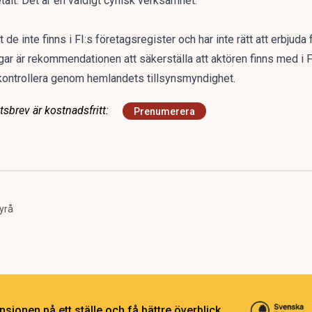
talt. Det är en väldigt cynisk verksamhet.
e inte finns i FI:s företagsregister och har inte rätt att erbjuda f
gar är rekommendationen att säkerställa att aktören finns med i F
 kontrollera genom hemlandets tillsynsmyndighet.
sbrev är kostnadsfritt:
Prenumerera
yrå
sionen på ett ställe och få bättre överblick