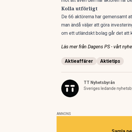
mot att även den här aktören får be
Kolla utförligt
De 66 aktörerna har gemensamt att d
man ändå väljer att göra investerin
om ett utländskt bolag går det att
Läs mer från Dagens PS - vårt nyhet
Aktieaffärer
Aktietips
TT Nyhetsbyrån
Sveriges ledande nyhetsb
ANNONS
Samla pen