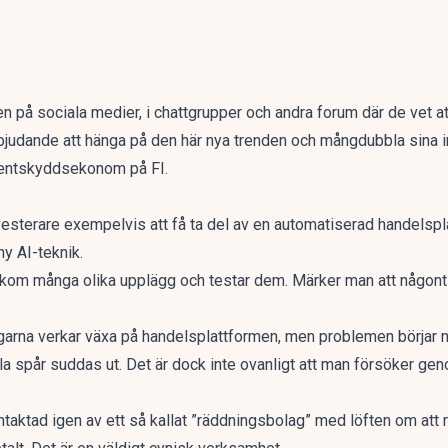
n på sociala medier, i chattgrupper och andra forum där de vet at
judande att hänga på den här nya trenden och mångdubbla sina inv
entskyddsekonom på FI.
esterare exempelvis att få ta del av en automatiserad handelsplat
ny AI-teknik.
 bakom många olika upplägg och testar dem. Märker man att någonti
rna verkar växa på handelsplattformen, men problemen börjar nä
a spår suddas ut. Det är dock inte ovanligt att man försöker geno
ontaktad igen av ett så kallat ”räddningsbolag” med löften om att 