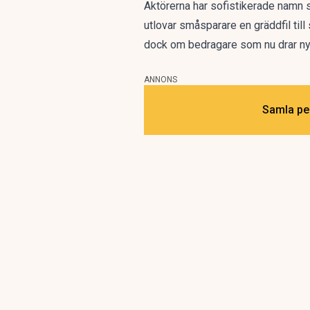
Aktörerna har sofistikerade namn s
utlovar småsparare en gräddfil ti
dock om bedragare som nu drar nytt
ANNONS
Samla pen