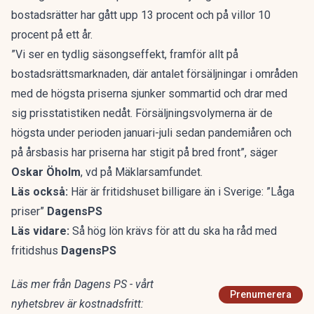
bostadsrätter har gått upp 13 procent och på villor 10
procent på ett år.
”Vi ser en tydlig säsongseffekt, framför allt på
bostadsrättsmarknaden, där antalet försäljningar i områden
med de högsta priserna sjunker sommartid och drar med
sig prisstatistiken nedåt. Försäljningsvolymerna är de
högsta under perioden januari-juli sedan pandemiåren och
på årsbasis har priserna har stigit på bred front”, säger
Oskar Öholm
, vd på Mäklarsamfundet.
Läs också:
Här är fritidshuset billigare än i Sverige: ”Låga
priser”
DagensPS
Läs vidare:
Så hög lön krävs för att du ska ha råd med
fritidshus
DagensPS
Läs mer från Dagens PS - vårt
Prenumerera
nyhetsbrev är kostnadsfritt: