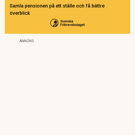
Samla pensionen på ett ställe och få bättre
överblick
ANNONS