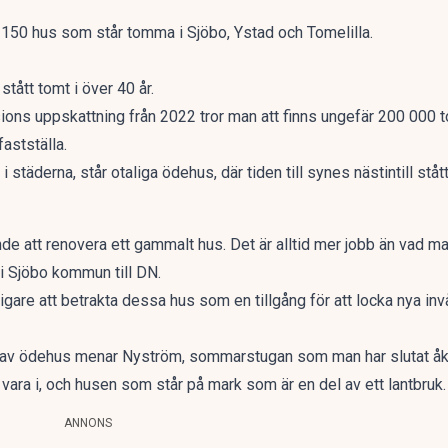
t 150 hus som står tomma i Sjöbo, Ystad och Tomelilla.
 stått tomt i över 40 år.
ions
uppskattning från 2022 tror man att finns ungefär 200 000 
fastställa.
städerna, står otaliga ödehus, där tiden till synes nästintill stått 
nde att renovera ett gammalt hus. Det är alltid mer jobb än vad ma
 i Sjöbo kommun till
DN.
nligare att betrakta dessa hus som en tillgång för att locka nya inv
per av ödehus menar Nyström, sommarstugan som man har slutat åk
r vara i, och husen som står på mark som är en del av ett lantbruk.
ANNONS