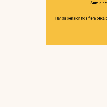
Samla pen
Har du pension hos flera olika 