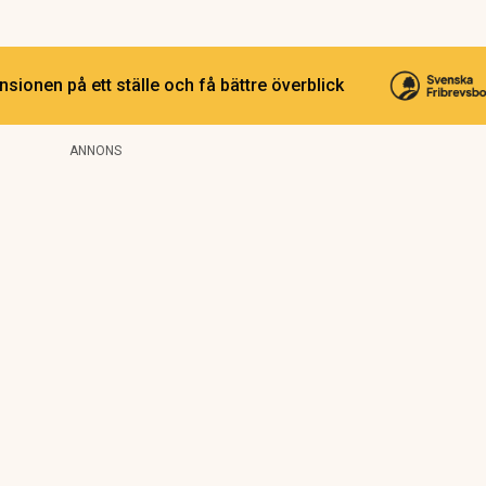
sionen på ett ställe och få bättre överblick
ANNONS