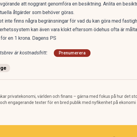
vgörande att noggrant genomföra en besiktning. Anlita en besiktn
ntuella åtgärder som behöver göras.
det inte finns några begränsningar för vad du kan göra med fastig
äkerhetssystem kan även vara klokt eftersom ödehus ofta är måltavl
– för en 1 krona. Dagens PS
sbrev är kostnadsfritt:
Prenumerera
ige
ar privatekonomi, världen och finans – gärna med fokus på hur det stora 
ga och engagerande texter för en bred publik med nyfikenhet på ekonomi