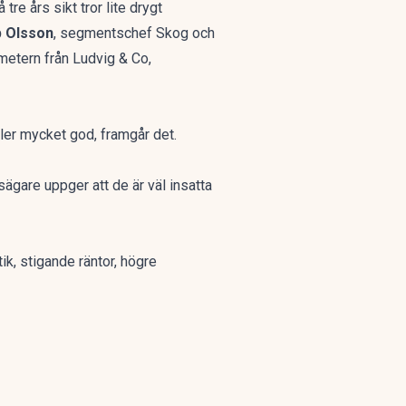
re års sikt tror lite drygt
ip Olsson
, segmentschef Skog och
etern från Ludvig & Co,
ler mycket god, framgår det.
gare uppger att de är väl insatta
k, stigande räntor, högre