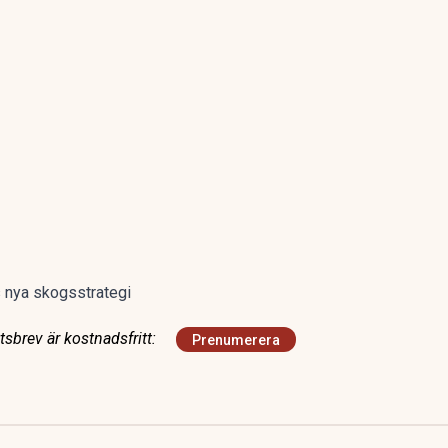
s nya skogsstrategi
sbrev är kostnadsfritt:
Prenumerera