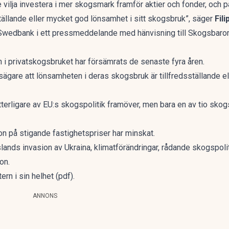
vilja investera i mer skogsmark framför aktier och fonder, och på t
tällande eller mycket god lönsamhet i sitt skogsbruk”, säger
Fil
 Swedbank i ett
pressmeddelande
med hänvisning till Skogsbarom
 privatskogsbruket har försämrats de senaste fyra åren.
ägare att lönsamheten i deras skogsbruk är tillfredsställande el
ligare av EU:s skogspolitik framöver, men bara en av tio skogsä
n på stigande fastighetspriser har minskat.
ands invasion av Ukraina, klimatförändringar, rådande skogspoliti
on.
ern
i sin helhet (pdf).
ANNONS