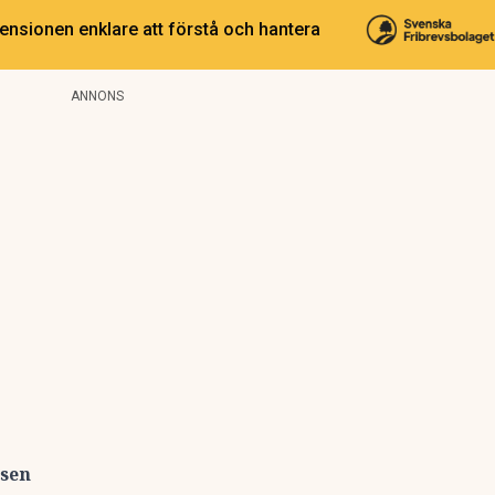
ensionen enklare att förstå och hantera
ANNONS
rsen