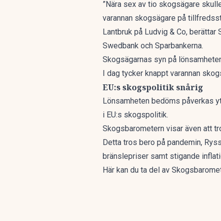
”Nära sex av tio skogsägare skulle 
varannan skogsägare på tillfredss
Lantbruk på Ludvig & Co, berättar
Swedbank och Sparbankerna.
Skogsägarnas syn på lönsamheten i
I dag tycker knappt varannan skogs
EU:s skogspolitik snårig
Lönsamheten bedöms påverkas ytter
i EU:s skogspolitik.
Skogsbarometern visar även att tro
Detta tros bero på pandemin, Ryssl
bränslepriser samt stigande inflati
Här kan du ta del av
Skogsbaromet