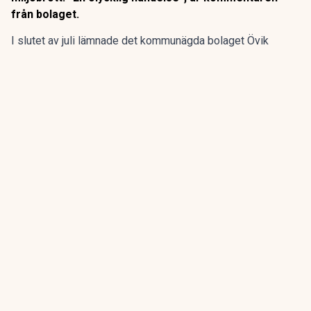
från bolaget.
I slutet av juli lämnade det kommunägda bolaget Övik
energi in en anmälan om en driftstörning gällande sin
anläggning vid Hörneborgsverket till länsstyrelsen i
Västernorrland.
ANNONS
Gör pensionen enklare att förstå och hantera
ANNONS