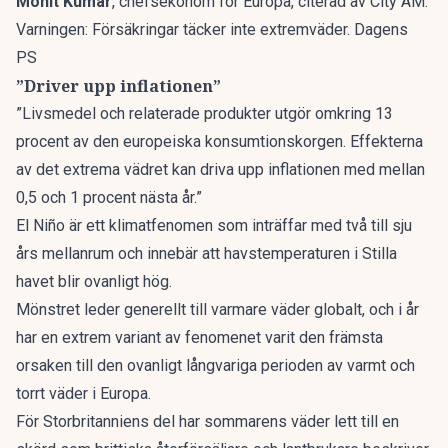
Mohit Kumar
, chefsekonom för Europa, citerad av
City AM
.
Varningen: Försäkringar täcker inte extremväder. Dagens
PS
”Driver upp inflationen”
”Livsmedel och relaterade produkter utgör omkring 13
procent av den europeiska konsumtionskorgen. Effekterna
av det extrema vädret kan driva upp inflationen med mellan
0,5 och 1 procent nästa år.”
El Niño är ett klimatfenomen som inträffar med två till sju
års mellanrum och innebär att havstemperaturen i Stilla
havet blir ovanligt hög.
Mönstret leder generellt till varmare väder globalt, och i år
har en extrem variant av fenomenet varit den främsta
orsaken till den ovanligt långvariga perioden av varmt och
torrt väder i Europa.
För Storbritanniens del har sommarens väder lett till en