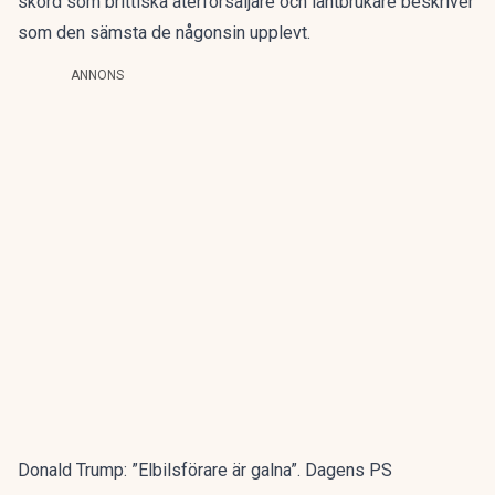
skörd som brittiska återförsäljare och lantbrukare beskriver
som den sämsta de någonsin upplevt.
ANNONS
Donald Trump: ”Elbilsförare är galna”. Dagens PS