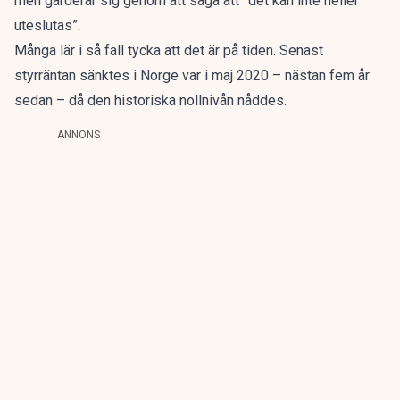
men garderar sig genom att säga att ”det kan inte heller
uteslutas”.
Många lär i så fall tycka att det är på tiden. Senast
styrräntan sänktes i Norge var i maj 2020 – nästan fem år
sedan – då den historiska nollnivån nåddes.
ANNONS