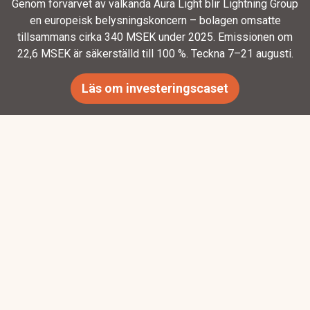
Genom förvärvet av välkända Aura Light blir Lightning Group
en europeisk belysningskoncern – bolagen omsatte
tillsammans cirka 340 MSEK under 2025. Emissionen om
22,6 MSEK är säkerställd till 100 %. Teckna 7–21 augusti.
Läs om investeringscaset