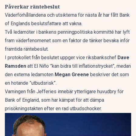
Påverkar räntebeslut
Väderförhållandena och utsikterna för nästa år har fått Bank
of Englands beslutsfattare att vakna.
Två ledamöter i bankens penningpolitiska kommitté har lyft
fram väderfenomenet som en faktor de tänker bevaka inför
framtida räntebeslut.
I protokollet från beslutet uppger vice riksbankschef
Dave
Ramsden
att El Niño ”kan bidra till inflationstrycket”, medan
den externa ledamoten
Megan Greene
beskriver det som
en hotande ”utbudsrisk”.
Varningen från Jefferies innebär ytterligare huvudbry för
Bank of England, som har kämpat för att dämpa
prisökningstakten efter en rad utbudschocker.