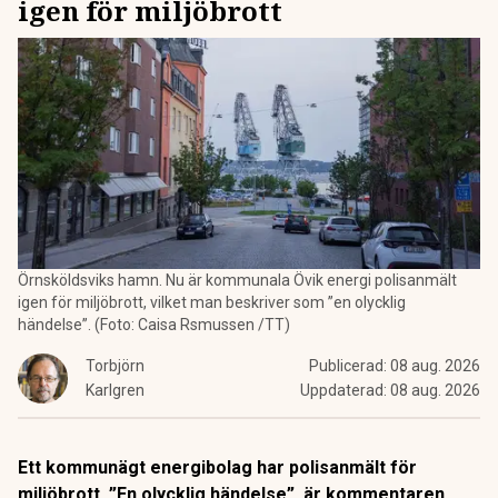
igen för miljöbrott
Örnsköldsviks hamn. Nu är kommunala Övik energi polisanmält
igen för miljöbrott, vilket man beskriver som ”en olycklig
händelse”. (Foto: Caisa Rsmussen /TT)
Torbjörn
Publicerad:
08 aug. 2026
Karlgren
Uppdaterad:
08 aug. 2026
Ett kommunägt energibolag har polisanmält för
miljöbrott. ”En olycklig händelse”, är kommentaren