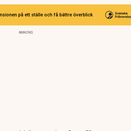
sionen på ett ställe och få bättre överblick
ANNONS