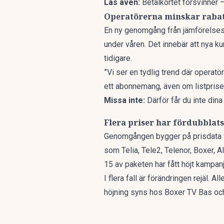
Läs även:
Betalkortet försvinner 
Operatörerna minskar raba
En ny genomgång från jämförelsesa
under våren. Det innebär att nya ku
tidigare.
”Vi ser en tydlig trend där operatör
ett abonnemang, även om listpriset
Missa inte:
Därför får du inte di
Flera priser har fördubblats
Genomgången
bygger på prisdata f
som Telia, Tele2, Telenor, Boxer, A
15 av paketen har fått höjt kampanj
I flera fall är förändringen rejäl.
höjning syns hos Boxer TV Bas oc