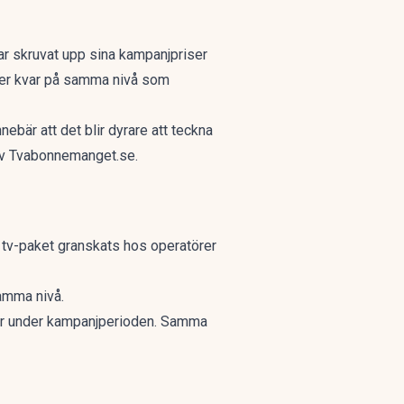
ar skruvat upp sina kampanjpriser
igger kvar på samma nivå som
nebär att det blir dyrare att teckna
av Tvabonnemanget.se.
a tv-paket granskats hos operatörer
samma nivå.
ronor under kampanjperioden. Samma