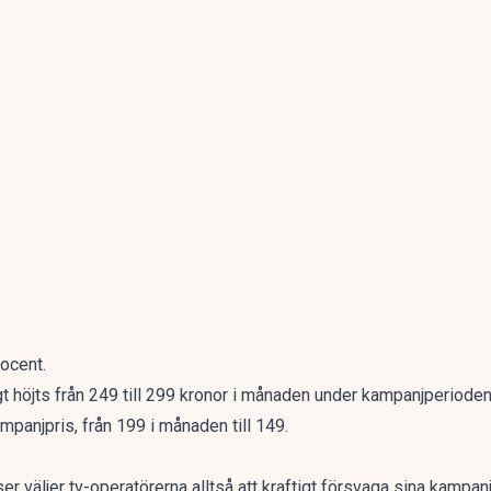
ocent.
t höjts från 249 till 299 kronor i månaden under kampanjperioden
ampanjpris, från 199 i månaden till 149.
riser väljer tv-operatörerna alltså att kraftigt försvaga sina kampan