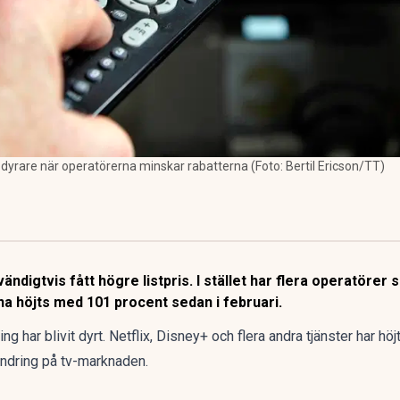
yrare när operatörerna minskar rabatterna (Foto: Bertil Ericson/TT)
igtvis fått högre listpris. I stället har flera operatörer s
na höjts med 101 procent sedan i februari.
ng har blivit dyrt.
Netflix, Disney+ och flera andra tjänster har höj
ändring på
tv-marknaden
.