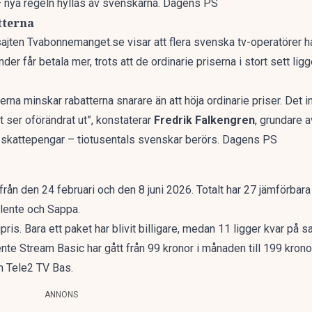
– nya regeln hyllas av svenskarna. Dagens PS
tterna
jten Tvabonnemanget.se visar att flera svenska tv-operatörer h
nder får betala mer, trots att de ordinarie priserna i stort sett l
erna minskar rabatterna snarare än att höja ordinarie priser. Det in
 ser oförändrat ut”, konstaterar
Fredrik Falkengren
, grundare 
na skattepengar – tiotusentals svenskar berörs. Dagens PS
rån den 24 februari och den 8 juni 2026. Totalt har 27 jämförbar
llente och Sappa.
pris. Bara ett paket har blivit billigare, medan 11 ligger kvar på 
 Allente Stream Basic har gått från 99 kronor i månaden till 199 k
h Tele2 TV Bas.
ANNONS