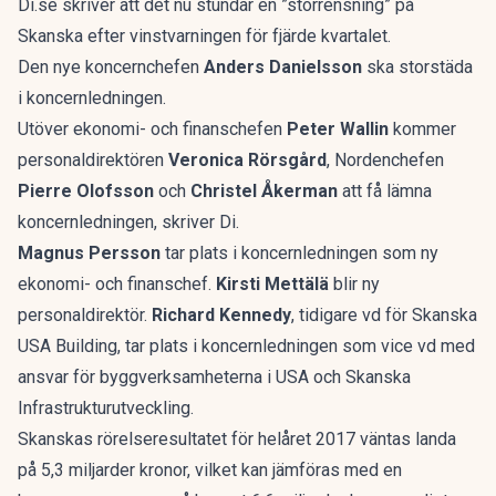
Di.se skriver att det nu stundar en ”storrensning”
på
Skanska efter vinstvarningen för fjärde kvartalet.
Den nye koncernchefen
Anders Danielsson
ska storstäda
i koncernledningen.
Utöver ekonomi- och finanschefen
Peter Wallin
kommer
personaldirektören
Veronica Rörsgård
, Nordenchefen
Pierre Olofsson
och
Christel Åkerman
att få lämna
koncernledningen, skriver Di.
Magnus Persson
tar plats i koncernledningen som ny
ekonomi- och finanschef.
Kirsti Mettälä
blir ny
personaldirektör.
Richard Kennedy
, tidigare vd för Skanska
USA Building, tar plats i koncernledningen som vice vd med
ansvar för byggverksamheterna i USA och Skanska
Infrastrukturutveckling.
Skanskas rörelseresultatet för helåret 2017 väntas landa
på 5,3 miljarder kronor, vilket kan jämföras med en