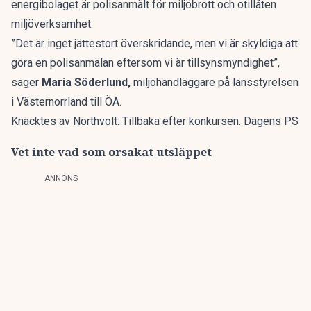
energibolaget är polisanmält för miljöbrott och otillåten
miljöverksamhet.
”Det är inget jättestort överskridande, men vi är skyldiga att
göra en polisanmälan eftersom vi är tillsynsmyndighet”,
säger
Maria Söderlund,
miljöhandläggare på länsstyrelsen
i Västernorrland till
ÖA
.
Knäcktes av Northvolt: Tillbaka efter konkursen. Dagens PS
Vet inte vad som orsakat utsläppet
ANNONS