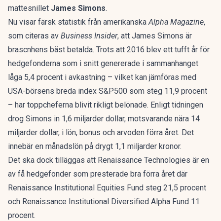
mattesnillet
James Simons
.
Nu visar färsk statistik från amerikanska
Alpha Magazine
,
som citeras av
Business Insider
, att James Simons är
brascnhens bäst betalda. Trots att 2016 blev ett tufft år för
hedgefonderna som i snitt genererade i sammanhanget
låga 5,4 procent i avkastning – vilket kan jämföras med
USA-börsens breda index S&P500 som steg 11,9 procent
– har toppcheferna blivit rikligt belönade. Enligt tidningen
drog Simons in 1,6 miljarder dollar, motsvarande nära 14
miljarder dollar, i lön, bonus och arvoden förra året. Det
innebär en månadslön på drygt 1,1 miljarder kronor.
Det ska dock tilläggas att Renaissance Technologies är en
av få hedgefonder som presterade bra förra året där
Renaissance Institutional Equities Fund steg 21,5 procent
och Renaissance Institutional Diversified Alpha Fund 11
procent.