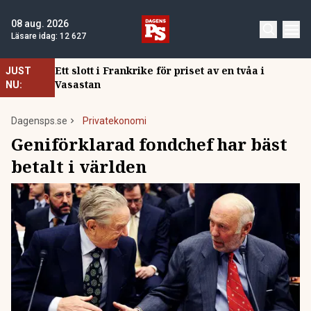
08 aug. 2026
Läsare idag:
12 627
Ett slott i Frankrike för priset av en tvåa i
JUST
Vasastan
NU:
Dagensps.se
Privatekonomi
Geniförklarad fondchef har bäst
betalt i världen