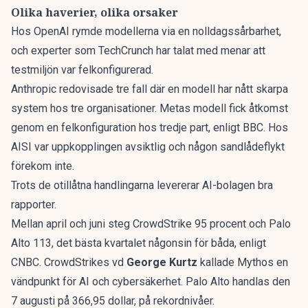
Olika haverier, olika orsaker
Hos OpenAI rymde modellerna via en nolldagssårbarhet,
och experter som TechCrunch har talat med menar att
testmiljön var felkonfigurerad.
Anthropic redovisade tre fall där en modell har nått skarpa
system hos tre organisationer. Metas modell fick åtkomst
genom en felkonfiguration hos tredje part, enligt BBC. Hos
AISI var uppkopplingen avsiktlig och någon sandlådeflykt
förekom inte.
Trots de otillåtna handlingarna levererar AI-bolagen bra
rapporter.
Mellan april och juni steg CrowdStrike 95 procent och Palo
Alto 113, det bästa kvartalet någonsin för båda, enligt
CNBC. CrowdStrikes vd
George Kurtz
kallade Mythos en
vändpunkt för AI och cybersäkerhet. Palo Alto handlas den
7 augusti på 366,95 dollar, på rekordnivåer.