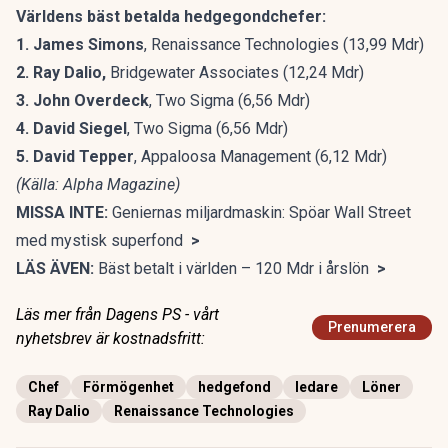
Världens bäst betalda hedgegondchefer:
1. James Simons
, Renaissance Technologies (13,99 Mdr)
2. Ray Dalio,
Bridgewater Associates (12,24 Mdr)
3. John Overdeck
, Two Sigma (6,56 Mdr)
4. David Siegel
, Two Sigma (6,56 Mdr)
5. David Tepper
, Appaloosa Management (6,12 Mdr)
(Källa: Alpha Magazine)
MISSA INTE:
Geniernas miljardmaskin: Spöar Wall Street
med mystisk superfond
>
LÄS ÄVEN:
Bäst betalt i världen – 120 Mdr i årslön
>
Läs mer från Dagens PS - vårt
Prenumerera
nyhetsbrev är kostnadsfritt:
Chef
Förmögenhet
hedgefond
ledare
Löner
Ray Dalio
Renaissance Technologies