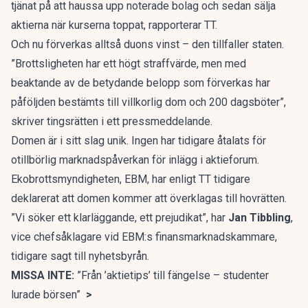
tjänat på att haussa upp noterade bolag och sedan sälja
aktierna när kurserna toppat, rapporterar TT.
Och nu förverkas alltså duons vinst – den tillfaller staten.
”Brottsligheten har ett högt straffvärde, men med
beaktande av de betydande belopp som förverkas har
påföljden bestämts till villkorlig dom och 200 dagsböter”,
skriver tingsrätten i ett pressmeddelande.
Domen är i sitt slag unik. Ingen har tidigare åtalats för
otillbörlig marknadspåverkan för inlägg i aktieforum.
Ekobrottsmyndigheten, EBM, har enligt TT tidigare
deklarerat att domen kommer att överklagas till hovrätten.
”Vi söker ett klarläggande, ett prejudikat”, har
Jan Tibbling
,
vice chefsåklagare vid EBM:s finansmarknadskammare,
tidigare sagt till nyhetsbyrån.
MISSA INTE:
”Från ’aktietips’ till fängelse – studenter
lurade börsen”
>