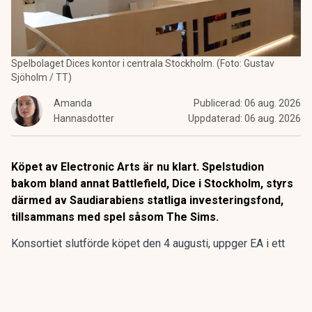
Spelbolaget Dices kontor i centrala Stockholm. (Foto: Gustav
Sjöholm / TT)
Amanda
Publicerad:
06 aug. 2026
Hannasdotter
Uppdaterad:
06 aug. 2026
Köpet av Electronic Arts är nu klart. Spelstudion
bakom bland annat Battlefield, Dice i Stockholm, styrs
därmed av Saudiarabiens statliga investeringsfond,
tillsammans med spel såsom The Sims.
Konsortiet slutförde köpet den 4 augusti, uppger EA i ett
pressmeddelande. Aktieägarna får 210 dollar, motsvarande
cirka 1 990 kronor, kontant per aktie. Aktien har slutat
handlas och avnoteras från Nasdaq efter nästan 37 år på