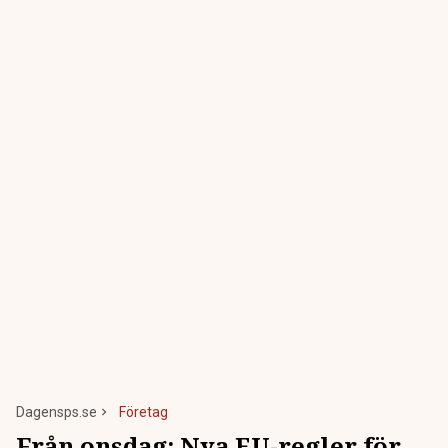
Dagensps.se
Företag
Från onsdag: Nya EU-regler för