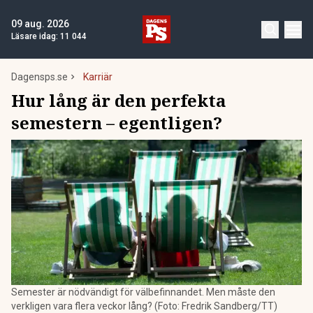
09 aug. 2026
Läsare idag:
11 044
Dagensps.se
Karriär
Hur lång är den perfekta
semestern – egentligen?
Semester är nödvändigt för välbefinnandet. Men måste den
verkligen vara flera veckor lång? (Foto: Fredrik Sandberg/TT)