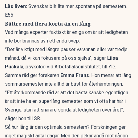
Läs även:
Svenskar blir lite mer spontana på semestern.
E55
Bättre med flera korta än en lång
Vad många experter faktiskt är eniga om är att ledigheten
inte bör brännas av i ett enda svep.
”Det är viktigt med längre pauser varannan eller var tredje
månad, då vi kan fokusera på oss själva”, säger
Liisa
Puskala
, psykolog vid Arbetshälsoinstitutet, till Yle.
Samma råd ger forskaren
Emma Frans
. Hon menar att lång
sommarsemester inte alltid är bäst för återhämtningen.
”Ett återkommande råd är att det bästa kanske egentligen
är att inte ha en superlång semester som vi ofta har här i
Sverige, utan att snarare sprida ut ledigheten över året”,
säger hon till
SR
.
Så hur lång är den optimala semestern? Forskningen ger
inget magiskt antal dagar. Men den pekar ändå mot någon