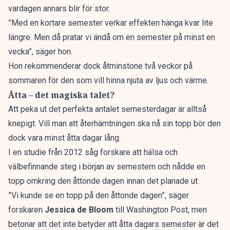
vardagen annars blir för stor.
”Med en kortare semester verkar effekten hänga kvar lite
längre. Men då pratar vi ändå om en semester på minst en
vecka”, säger hon.
Hon rekommenderar dock åtminstone två veckor på
sommaren för den som vill hinna njuta av ljus och värme.
Åtta – det magiska talet?
Att peka ut det perfekta antalet semesterdagar är alltså
knepigt. Vill man att återhämtningen ska nå sin topp bör den
dock vara minst åtta dagar lång.
I en studie från 2012 såg forskare att hälsa och
välbefinnande steg i början av semestern och nådde en
topp omkring den åttonde dagen innan det planade ut.
”Vi kunde se en topp på den åttonde dagen”, säger
forskaren
Jessica de Bloom
till
Washington Post
, men
betonar att det inte betyder att åtta dagars semester är det