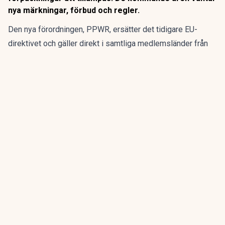
nya märkningar, förbud och regler.
Den nya förordningen,
PPWR
, ersätter det tidigare EU-
direktivet och gäller direkt i samtliga medlemsländer från
den 12 augusti.
ANNONS
Gör pensionen enklare att förstå och hantera
ANNONS