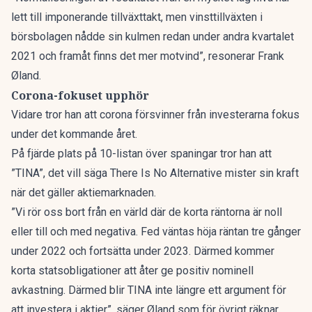
lett till imponerande tillväxttakt, men vinsttillväxten i
börsbolagen nådde sin kulmen redan under andra kvartalet
2021 och framåt finns det mer motvind”, resonerar Frank
Øland.
Corona-fokuset upphör
Vidare tror han att corona försvinner från investerarna fokus
under det kommande året.
På fjärde plats på 10-listan över spaningar tror han att
”TINA”, det vill säga There Is No Alternative mister sin kraft
när det gäller aktiemarknaden.
”Vi rör oss bort från en värld där de korta räntorna är noll
eller till och med negativa. Fed väntas höja räntan tre gånger
under 2022 och fortsätta under 2023. Därmed kommer
korta statsobligationer att åter ge positiv nominell
avkastning. Därmed blir TINA inte längre ett argument för
att investera i aktier”, säger Øland som för övrigt räknar